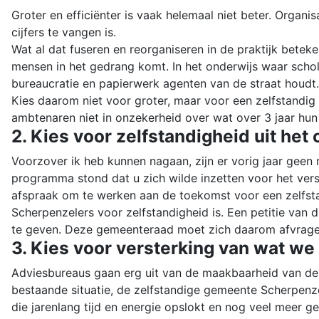
Groter en efficiënter is vaak helemaal niet beter. Organis
cijfers te vangen is.
Wat al dat fuseren en reorganiseren in de praktijk bete
mensen in het gedrang komt. In het onderwijs waar schol
bureaucratie en papierwerk agenten van de straat houdt.
Kies daarom niet voor groter, maar voor een zelfstandi
ambtenaren niet in onzekerheid over wat over 3 jaar hun
2. Kies voor zelfstandigheid uit he
Voorzover ik heb kunnen nagaan, zijn er vorig jaar gee
programma stond dat u zich wilde inzetten voor het ver
afspraak om te werken aan de toekomst voor een zelfsta
Scherpenzelers voor zelfstandigheid is. Een petitie van d
te geven. Deze gemeenteraad moet zich daarom afvragen 
3. Kies voor versterking van wat w
Adviesbureaus gaan erg uit van de maakbaarheid van de di
bestaande situatie, de zelfstandige gemeente Scherpenzeel
die jarenlang tijd en energie opslokt en nog veel meer ge