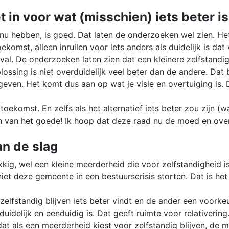
t in voor wat (misschien) iets beter is
e nu hebben, is goed. Dat laten de onderzoeken wel zien. H
oekomst, alleen inruilen voor iets anders als duidelijk is da
t geval. De onderzoeken laten zien dat een kleinere zelfsta
ssing is niet overduidelijk veel beter dan de andere. Dat b
ven. Het komt dus aan op wat je visie en overtuiging is. D
komst. En zelfs als het alternatief iets beter zou zijn (w
den van het goede! Ik hoop dat deze raad nu de moed en ove
an de slag
lukkig, wel een kleine meerderheid die voor zelfstandigheid
 niet deze gemeente in een bestuurscrisis storten. Dat is h
elfstandig blijven iets beter vindt en de ander een voorkeur
uidelijk en eenduidig is. Dat geeft ruimte voor relativering
dat als een meerderheid kiest voor zelfstandig blijven, de