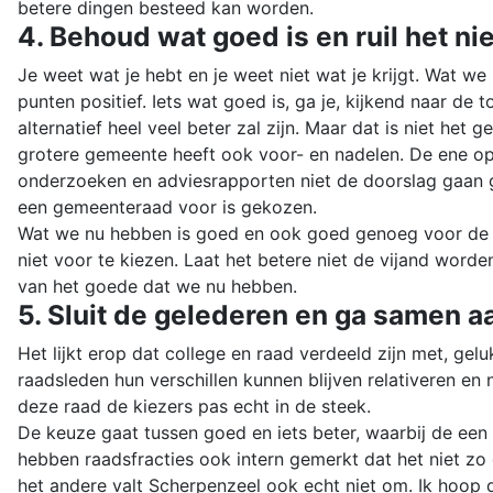
betere dingen besteed kan worden.
4. Behoud wat goed is en ruil het nie
Je weet wat je hebt en je weet niet wat je krijgt. Wat w
punten positief. Iets wat goed is, ga je, kijkend naar de t
alternatief heel veel beter zal zijn. Maar dat is niet he
grotere gemeente heeft ook voor- en nadelen. De ene oplo
onderzoeken en adviesrapporten niet de doorslag gaan ge
een gemeenteraad voor is gekozen.
Wat we nu hebben is goed en ook goed genoeg voor de toe
niet voor te kiezen. Laat het betere niet de vijand wor
van het goede dat we nu hebben.
5. Sluit de gelederen en ga samen a
Het lijkt erop dat college en raad verdeeld zijn met, ge
raadsleden hun verschillen kunnen blijven relativeren en
deze raad de kiezers pas echt in de steek.
De keuze gaat tussen goed en iets beter, waarbij de een z
hebben raadsfracties ook intern gemerkt dat het niet zo d
het andere valt Scherpenzeel ook echt niet om. Ik hoop 