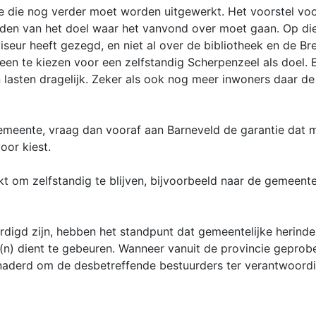
 die nog verder moet worden uitgewerkt. Het voorstel voo
eiden van het doel waar het vanvond over moet gaan. Op di
seur heeft gezegd, en niet al over de bibliotheek en de Br
leen te kiezen voor een zelfstandig Scherpenzeel als doel
 lasten dragelijk. Zeker als ook nog meer inwoners daar d
emeente, vraag dan vooraf aan Barneveld de garantie dat 
oor kiest.
ukt om zelfstandig te blijven, bijvoorbeeld naar de gemeen
oordigd zijn, hebben het standpunt dat gemeentelijke heri
) dient te gebeuren. Wanneer vanuit de provincie geprobee
naderd om de desbetreffende bestuurders ter verantwoordi